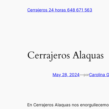
Saltar
Cerrajeros 24 horas 648 671 563
al
contenido
Cerrajeros Alaquas
May 28, 2024
—
Carolina G
por
En Cerrajeros Alaquas nos enorgullecemos 