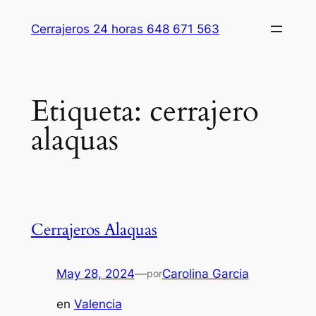
Saltar
Cerrajeros 24 horas 648 671 563
al
contenido
Etiqueta:
cerrajero
alaquas
Cerrajeros Alaquas
May 28, 2024
—
Carolina Garcia
por
en
Valencia