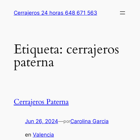
Saltar
Cerrajeros 24 horas 648 671 563
al
contenido
Etiqueta:
cerrajeros
paterna
Cerrajeros Paterna
Jun 26, 2024
—
Carolina Garcia
por
en
Valencia