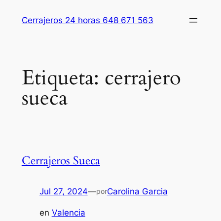
Saltar
Cerrajeros 24 horas 648 671 563
al
contenido
Etiqueta:
cerrajero
sueca
Cerrajeros Sueca
Jul 27, 2024
—
Carolina Garcia
por
en
Valencia