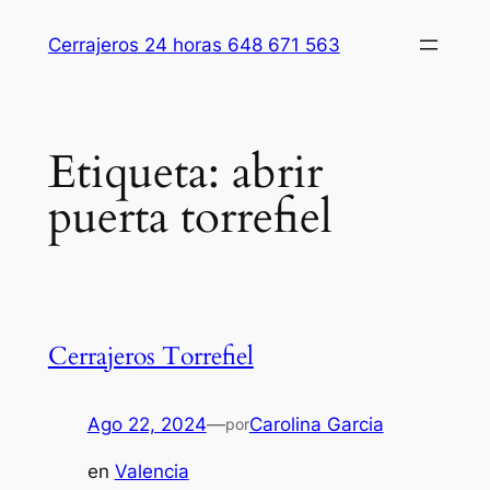
Saltar
Cerrajeros 24 horas 648 671 563
al
contenido
Etiqueta:
abrir
puerta torrefiel
Cerrajeros Torrefiel
Ago 22, 2024
—
Carolina Garcia
por
en
Valencia