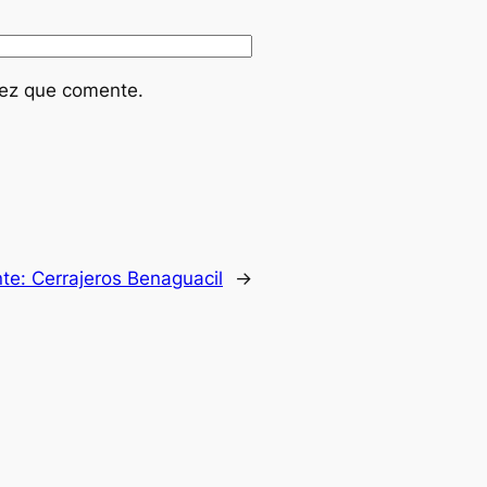
vez que comente.
nte:
Cerrajeros Benaguacil
→