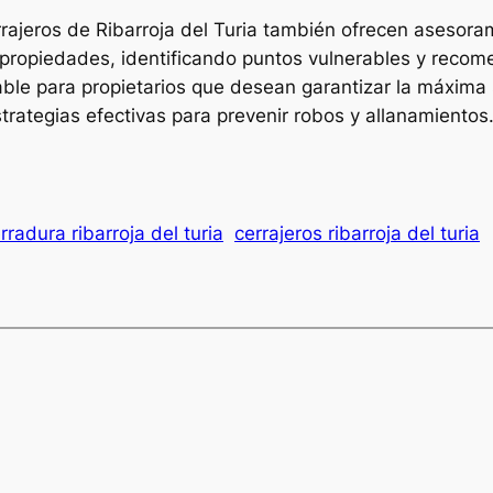
cerrajeros de Ribarroja del Turia también ofrecen asesor
propiedades, identificando puntos vulnerables y reco
able para propietarios que desean garantizar la máxima
rategias efectivas para prevenir robos y allanamientos
radura ribarroja del turia
cerrajeros ribarroja del turia