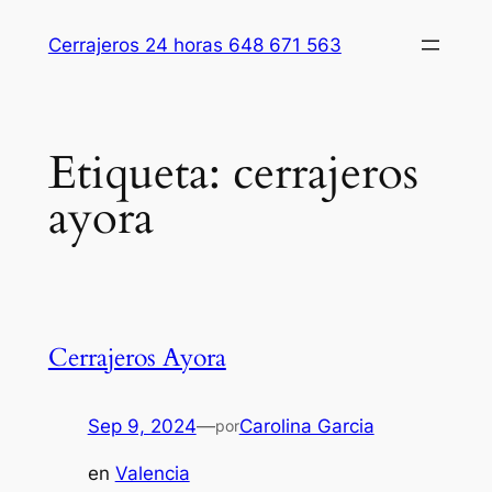
Saltar
Cerrajeros 24 horas 648 671 563
al
contenido
Etiqueta:
cerrajeros
ayora
Cerrajeros Ayora
Sep 9, 2024
—
Carolina Garcia
por
en
Valencia