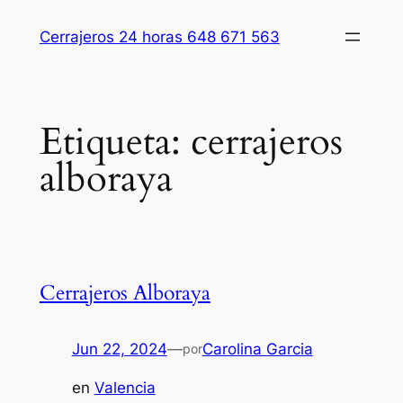
Saltar
Cerrajeros 24 horas 648 671 563
al
contenido
Etiqueta:
cerrajeros
alboraya
Cerrajeros Alboraya
Jun 22, 2024
—
Carolina Garcia
por
en
Valencia