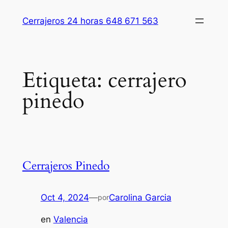
Saltar
Cerrajeros 24 horas 648 671 563
al
contenido
Etiqueta:
cerrajero
pinedo
Cerrajeros Pinedo
Oct 4, 2024
—
Carolina Garcia
por
en
Valencia