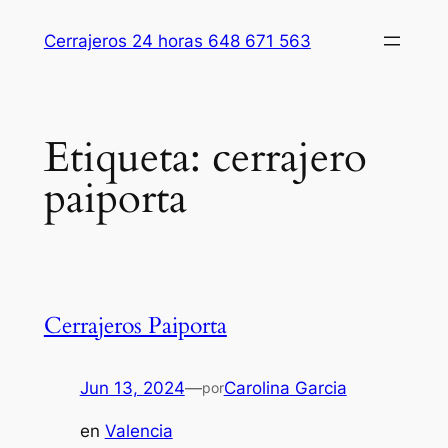
Saltar
Cerrajeros 24 horas 648 671 563
al
contenido
Etiqueta:
cerrajero
paiporta
Cerrajeros Paiporta
Jun 13, 2024
—
Carolina Garcia
por
en
Valencia