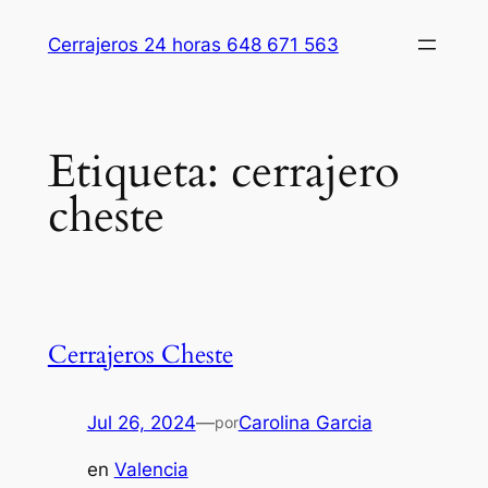
Saltar
Cerrajeros 24 horas 648 671 563
al
contenido
Etiqueta:
cerrajero
cheste
Cerrajeros Cheste
Jul 26, 2024
—
Carolina Garcia
por
en
Valencia