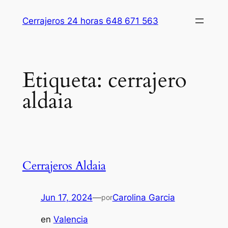
Saltar
Cerrajeros 24 horas 648 671 563
al
contenido
Etiqueta:
cerrajero
aldaia
Cerrajeros Aldaia
Jun 17, 2024
—
Carolina Garcia
por
en
Valencia