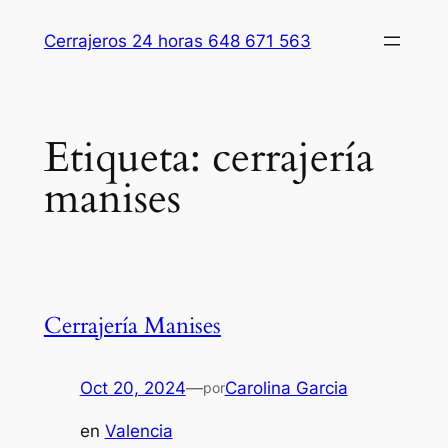
Saltar
Cerrajeros 24 horas 648 671 563
al
contenido
Etiqueta:
cerrajería
manises
Cerrajería Manises
Oct 20, 2024
—
Carolina Garcia
por
en
Valencia