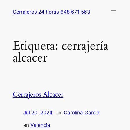
Saltar
Cerrajeros 24 horas 648 671 563
al
contenido
Etiqueta:
cerrajería
alcacer
Cerrajeros Alcacer
Jul 20, 2024
—
Carolina Garcia
por
en
Valencia