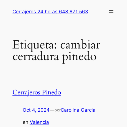
Saltar
Cerrajeros 24 horas 648 671 563
al
contenido
Etiqueta:
cambiar
cerradura pinedo
Cerrajeros Pinedo
Oct 4, 2024
—
Carolina Garcia
por
en
Valencia