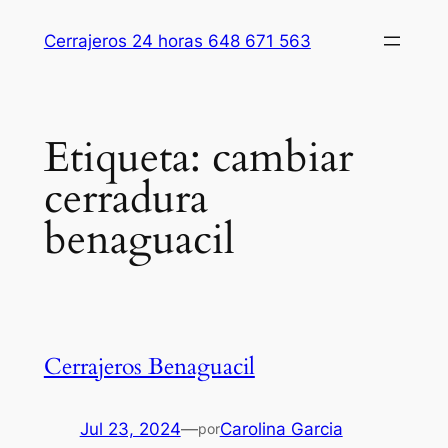
Saltar
Cerrajeros 24 horas 648 671 563
al
contenido
Etiqueta:
cambiar
cerradura
benaguacil
Cerrajeros Benaguacil
Jul 23, 2024
—
Carolina Garcia
por