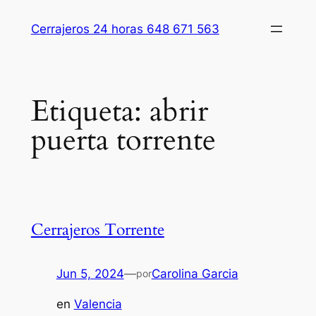
Saltar
Cerrajeros 24 horas 648 671 563
al
contenido
Etiqueta:
abrir
puerta torrente
Cerrajeros Torrente
Jun 5, 2024
—
Carolina Garcia
por
en
Valencia