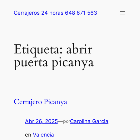
Saltar
Cerrajeros 24 horas 648 671 563
al
contenido
Etiqueta:
abrir
puerta picanya
Cerrajero Picanya
Abr 26, 2025
—
Carolina Garcia
por
en
Valencia