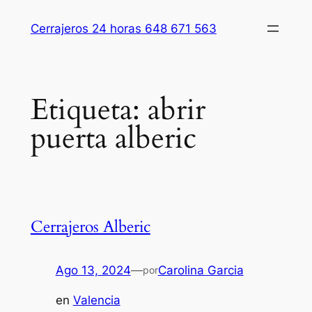
Saltar
Cerrajeros 24 horas 648 671 563
al
contenido
Etiqueta:
abrir
puerta alberic
Cerrajeros Alberic
Ago 13, 2024
—
Carolina Garcia
por
en
Valencia